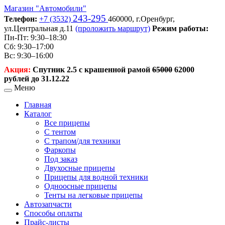
Магазин
"Автомобили"
243-295
Телефон:
+7 (3532)
460000,
г.Оренбург,
ул.Центральная д.11
(проложить маршрут)
Режим работы:
Пн-Пт: 9:30–18:30
Сб: 9:30–17:00
Вс: 9:30–16:00
Акция:
Спутник 2.5 с крашенной рамой
65000
62000
рублей до 31.12.22
Меню
Главная
Каталог
Все прицепы
С тентом
С трапом/для техники
Фаркопы
Под заказ
Двухосные прицепы
Прицепы для водной техники
Одноосные прицепы
Тенты на легковые прицепы
Автозапчасти
Способы оплаты
Прайс-листы