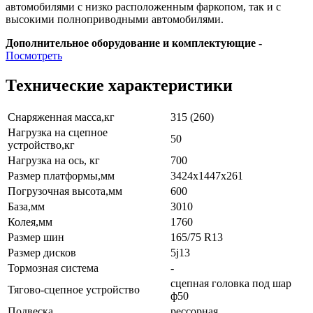
автомобилями с низко расположенным фаркопом, так и с
высокими полноприводными автомобилями.
Дополнительное оборудование и комплектующие -
Посмотреть
Технические характеристики
Снаряженная масса,кг
315 (260)
Нагрузка на сцепное
50
устройство,кг
Нагрузка на ось, кг
700
Размер платформы,мм
3424х1447х261
Погрузочная высота,мм
600
База,мм
3010
Колея,мм
1760
Размер шин
165/75 R13
Размер дисков
5j13
Тормозная система
-
сцепная головка под шар
Тягово-сцепное устройство
ф50
Подвеска
рессорная