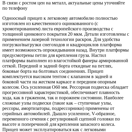
В связи с ростом цен на металл, актуальные цены уточняйте
по телефону
Одноосный прицеп к легковому автомобилю полностью
изготовлен из качественного оцинкованного (с
хромотированием) листа европейского производства с
толщиной цинкового покрытия 20 мкм. Детали изготовлены с
применением лазерной технологии раскроя. Для удобства
погрузки/выгрузки снегоходов и квадроциклов платформа
имеет возможность опрокидывания назад. Внутри платформы
предусмотрены петли для крепления груза. Настил
платформы выполнен из влагостойкой фанеры армированной
сеткой. Передний и задний борта откидные на петлях,
боковые борта на болтовых соединениях. Прицеп
комплектуется высоким тентом с клапаном в задней и
боковой части на жестком каркасе и передним опорным
колесом. Ось усиленная O60 мм. Рессорная подвеска обладает
прогрессивной характеристикой, обеспечивает плавность
хода, как в гркженом, так и порожнем состоянии. Наиболее
сложные узлы подвески (такие как – ступичные узлы,
рессоры, амортизаторы, подрессорники) применены от
серийных автомобилей. Дышло усиленное, V-образное,
переменного сечения с регулировкой сцепной головки по
высоте и поперечиной для крепления запасного колеса.
Прицеп может эксплуатироваться как с легковыми