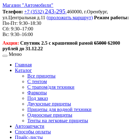
Магазин
"Автомобили"
243-295
Телефон:
+7 (3532)
460000,
г.Оренбург,
ул.Центральная д.11
(проложить маршрут)
Режим работы:
Пн-Пт: 9:30–18:30
Сб: 9:30–17:00
Вс: 9:30–16:00
Акция:
Спутник 2.5 с крашенной рамой
65000
62000
рублей до 31.12.22
Меню
Главная
Каталог
Все прицепы
С тентом
С трапом/для техники
Фаркопы
Под заказ
Двухосные прицепы
Прицепы для водной техники
Одноосные прицепы
Тенты на легковые прицепы
Автозапчасти
Способы оплаты
Прайс-листы