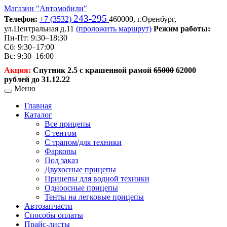
Магазин
"Автомобили"
243-295
Телефон:
+7 (3532)
460000,
г.Оренбург,
ул.Центральная д.11
(проложить маршрут)
Режим работы:
Пн-Пт: 9:30–18:30
Сб: 9:30–17:00
Вс: 9:30–16:00
Акция:
Спутник 2.5 с крашенной рамой
65000
62000
рублей до 31.12.22
Меню
Главная
Каталог
Все прицепы
С тентом
С трапом/для техники
Фаркопы
Под заказ
Двухосные прицепы
Прицепы для водной техники
Одноосные прицепы
Тенты на легковые прицепы
Автозапчасти
Способы оплаты
Прайс-листы