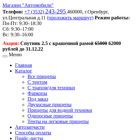
Магазин
"Автомобили"
243-295
Телефон:
+7 (3532)
460000,
г.Оренбург,
ул.Центральная д.11
(проложить маршрут)
Режим работы:
Пн-Пт: 9:30–18:30
Сб: 9:30–17:00
Вс: 9:30–16:00
Акция:
Спутник 2.5 с крашенной рамой
65000
62000
рублей до 31.12.22
Меню
Главная
Каталог
Все прицепы
С тентом
С трапом/для техники
Фаркопы
Под заказ
Двухосные прицепы
Прицепы для водной техники
Одноосные прицепы
Тенты на легковые прицепы
Автозапчасти
Способы оплаты
Прайс-листы