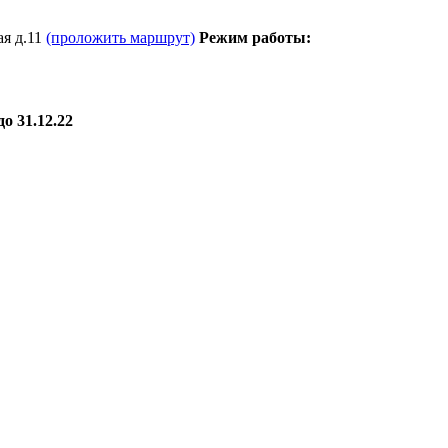
я д.11
(проложить маршрут)
Режим работы:
о 31.12.22