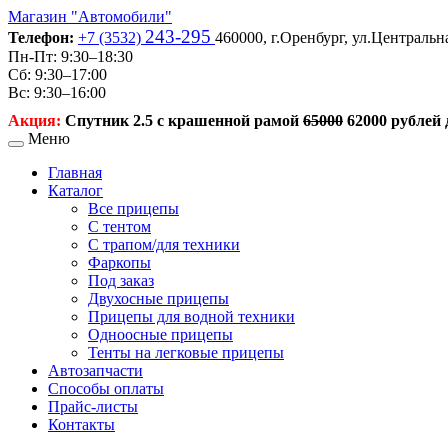
Магазин
"Автомобили"
243-295
Телефон:
+7 (3532)
460000,
г.Оренбург,
ул.Центральна
Пн-Пт: 9:30–18:30
Сб: 9:30–17:00
Вс: 9:30–16:00
Акция:
Спутник 2.5 с крашенной рамой
65000
62000 рублей д
Меню
Главная
Каталог
Все прицепы
С тентом
С трапом/для техники
Фаркопы
Под заказ
Двухосные прицепы
Прицепы для водной техники
Одноосные прицепы
Тенты на легковые прицепы
Автозапчасти
Способы оплаты
Прайс-листы
Контакты