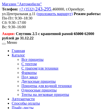
Магазин
"Автомобили"
243-295
Телефон:
+7 (3532)
460000,
г.Оренбург,
ул.Центральная д.11
(проложить маршрут)
Режим работы:
Пн-Пт: 9:30–18:30
Сб: 9:30–17:00
Вс: 9:30–16:00
Акция:
Спутник 2.5 с крашенной рамой
65000
62000
рублей до 31.12.22
Меню
Главная
Каталог
Все прицепы
С тентом
С трапом/для техники
Фаркопы
Под заказ
Двухосные прицепы
Прицепы для водной техники
Одноосные прицепы
Тенты на легковые прицепы
Автозапчасти
Способы оплаты
Прайс-листы