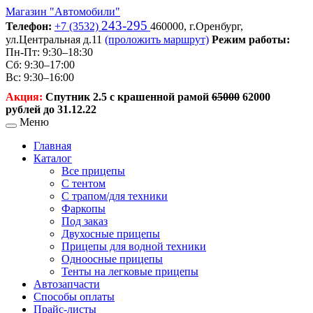
Магазин
"Автомобили"
243-295
Телефон:
+7 (3532)
460000,
г.Оренбург,
ул.Центральная д.11
(проложить маршрут)
Режим работы:
Пн-Пт: 9:30–18:30
Сб: 9:30–17:00
Вс: 9:30–16:00
Акция:
Спутник 2.5 с крашенной рамой
65000
62000
рублей до 31.12.22
Меню
Главная
Каталог
Все прицепы
С тентом
С трапом/для техники
Фаркопы
Под заказ
Двухосные прицепы
Прицепы для водной техники
Одноосные прицепы
Тенты на легковые прицепы
Автозапчасти
Способы оплаты
Прайс-листы