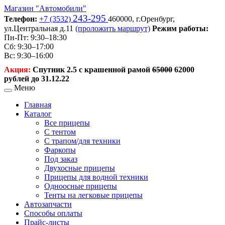
Магазин
"Автомобили"
243-295
Телефон:
+7 (3532)
460000,
г.Оренбург,
ул.Центральная д.11
(проложить маршрут)
Режим работы:
Пн-Пт: 9:30–18:30
Сб: 9:30–17:00
Вс: 9:30–16:00
Акция:
Спутник 2.5 с крашенной рамой
65000
62000
рублей до 31.12.22
Меню
Главная
Каталог
Все прицепы
С тентом
С трапом/для техники
Фаркопы
Под заказ
Двухосные прицепы
Прицепы для водной техники
Одноосные прицепы
Тенты на легковые прицепы
Автозапчасти
Способы оплаты
Прайс-листы