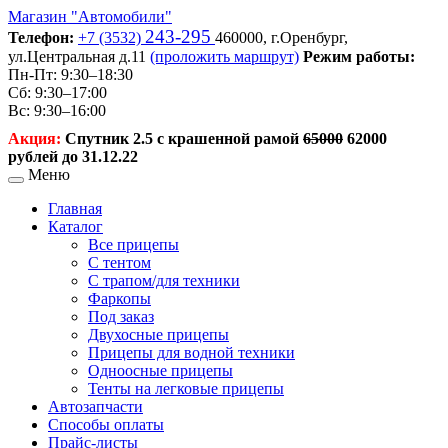
Магазин
"Автомобили"
243-295
Телефон:
+7 (3532)
460000,
г.Оренбург,
ул.Центральная д.11
(проложить маршрут)
Режим работы:
Пн-Пт: 9:30–18:30
Сб: 9:30–17:00
Вс: 9:30–16:00
Акция:
Спутник 2.5 с крашенной рамой
65000
62000
рублей до 31.12.22
Меню
Главная
Каталог
Все прицепы
С тентом
С трапом/для техники
Фаркопы
Под заказ
Двухосные прицепы
Прицепы для водной техники
Одноосные прицепы
Тенты на легковые прицепы
Автозапчасти
Способы оплаты
Прайс-листы