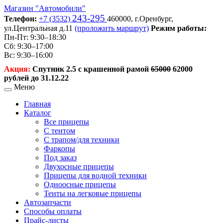
Магазин
"Автомобили"
243-295
Телефон:
+7 (3532)
460000,
г.Оренбург,
ул.Центральная д.11
(проложить маршрут)
Режим работы:
Пн-Пт: 9:30–18:30
Сб: 9:30–17:00
Вс: 9:30–16:00
Акция:
Спутник 2.5 с крашенной рамой
65000
62000
рублей до 31.12.22
Меню
Главная
Каталог
Все прицепы
С тентом
С трапом/для техники
Фаркопы
Под заказ
Двухосные прицепы
Прицепы для водной техники
Одноосные прицепы
Тенты на легковые прицепы
Автозапчасти
Способы оплаты
Прайс-листы