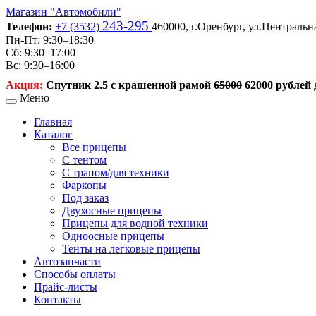
Магазин
"Автомобили"
243-295
Телефон:
+7 (3532)
460000,
г.Оренбург,
ул.Центральна
Пн-Пт: 9:30–18:30
Сб: 9:30–17:00
Вс: 9:30–16:00
Акция:
Спутник 2.5 с крашенной рамой
65000
62000 рублей д
Меню
Главная
Каталог
Все прицепы
С тентом
С трапом/для техники
Фаркопы
Под заказ
Двухосные прицепы
Прицепы для водной техники
Одноосные прицепы
Тенты на легковые прицепы
Автозапчасти
Способы оплаты
Прайс-листы
Контакты