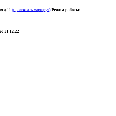
я д.11
(проложить маршрут)
Режим работы:
о 31.12.22