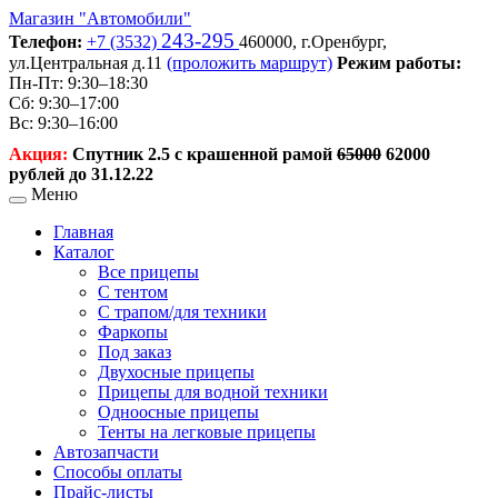
Магазин
"Автомобили"
243-295
Телефон:
+7 (3532)
460000,
г.Оренбург,
ул.Центральная д.11
(проложить маршрут)
Режим работы:
Пн-Пт: 9:30–18:30
Сб: 9:30–17:00
Вс: 9:30–16:00
Акция:
Спутник 2.5 с крашенной рамой
65000
62000
рублей до 31.12.22
Меню
Главная
Каталог
Все прицепы
С тентом
С трапом/для техники
Фаркопы
Под заказ
Двухосные прицепы
Прицепы для водной техники
Одноосные прицепы
Тенты на легковые прицепы
Автозапчасти
Способы оплаты
Прайс-листы