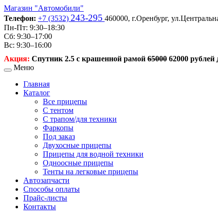
Магазин
"Автомобили"
243-295
Телефон:
+7 (3532)
460000,
г.Оренбург,
ул.Центральна
Пн-Пт: 9:30–18:30
Сб: 9:30–17:00
Вс: 9:30–16:00
Акция:
Спутник 2.5 с крашенной рамой
65000
62000 рублей д
Меню
Главная
Каталог
Все прицепы
С тентом
С трапом/для техники
Фаркопы
Под заказ
Двухосные прицепы
Прицепы для водной техники
Одноосные прицепы
Тенты на легковые прицепы
Автозапчасти
Способы оплаты
Прайс-листы
Контакты