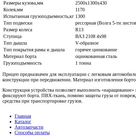
Размеры кузова,мм
2500х1300х430
Колея,мм
1170
Испытанная грузоподъемность,кг
1300
Тип подвески
рессорная (Волга 5-ти листо
Размер колеса
R13
Ступица
ВАЗ 2108 4х98
Тип дышла
V-образное
Тип покрытия рамы и дышла
горячее цинкование
Материал борта
оцинкованная сталь
Грузоподъемность
1 тонна
Прицеп предназначен для эксплуатации с легковым автомобиле
конструкции при передвижении. Материал изготовления бортов 
Конструкция устройства позволяет выполнить «наращивание» 
фиксируют борта. ПВХ-ткань, помимо защиты груза от поврежд
средства при транспортировке грузов.
Главная
Каталог
Автозапчасти
Способы оплаты