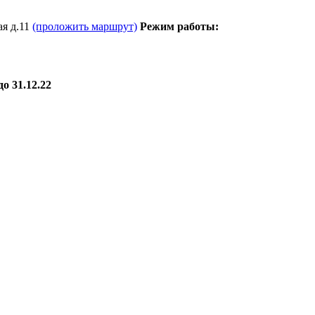
я д.11
(проложить маршрут)
Режим работы:
о 31.12.22