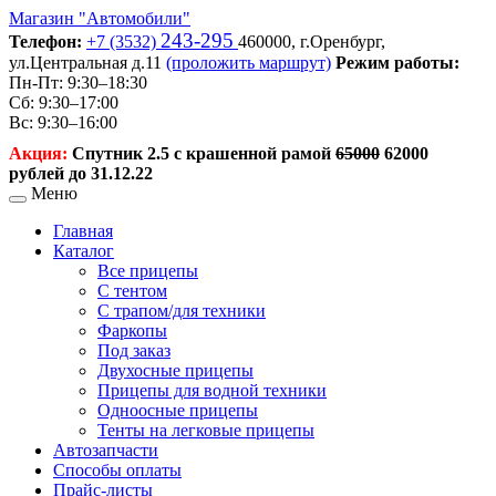
Магазин
"Автомобили"
243-295
Телефон:
+7 (3532)
460000,
г.Оренбург,
ул.Центральная д.11
(проложить маршрут)
Режим работы:
Пн-Пт: 9:30–18:30
Сб: 9:30–17:00
Вс: 9:30–16:00
Акция:
Спутник 2.5 с крашенной рамой
65000
62000
рублей до 31.12.22
Меню
Главная
Каталог
Все прицепы
С тентом
С трапом/для техники
Фаркопы
Под заказ
Двухосные прицепы
Прицепы для водной техники
Одноосные прицепы
Тенты на легковые прицепы
Автозапчасти
Способы оплаты
Прайс-листы