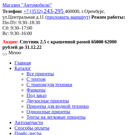
Магазин
"Автомобили"
243-295
Телефон:
+7 (3532)
460000,
г.Оренбург,
ул.Центральная д.11
(проложить маршрут)
Режим работы:
Пн-Пт: 9:30–18:30
Сб: 9:30–17:00
Вс: 9:30–16:00
Акция:
Спутник 2.5 с крашенной рамой
65000
62000
рублей до 31.12.22
Меню
Главная
Каталог
Все прицепы
С тентом
С трапом/для техники
Фаркопы
Под заказ
Двухосные прицепы
Прицепы для водной техники
Одноосные прицепы
Тенты на легковые прицепы
Автозапчасти
Способы оплаты
Прайс-листы